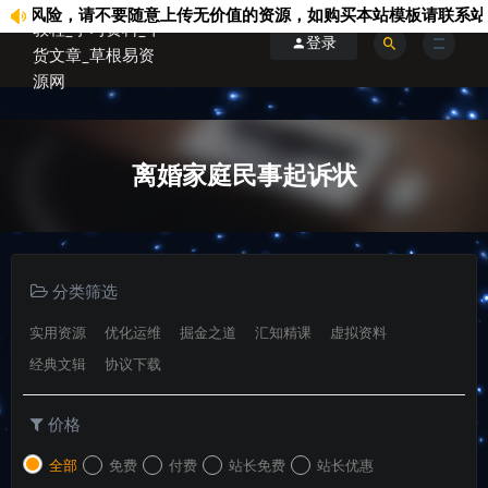
除风险，请不要随意上传无价值的资源，如购买本站模板请联系站内客
登录
离婚家庭民事起诉状
分类筛选
实用资源
优化运维
掘金之道
汇知精课
虚拟资料
经典文辑
协议下载
价格
全部
免费
付费
站长免费
站长优惠