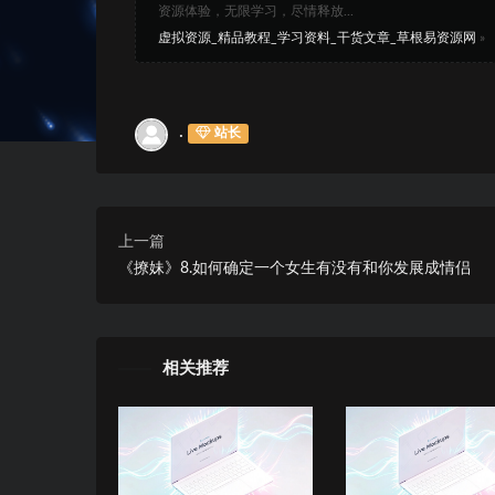
资源体验，无限学习，尽情释放...
虚拟资源_精品教程_学习资料_干货文章_草根易资源网
»
.
站长
上一篇
《撩妹》8.如何确定一个女生有没有和你发展成情侣
相关推荐