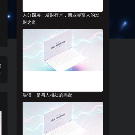
人分四层，发财有术，商业界富人的发
财之道
篇
？
靠谱，是与人相处的高配