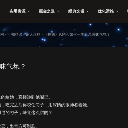
实用资源
掘金之道
经典文辑
优化运维
源网
汇知精课
识人谋略
《撩妹》9.约会如何一步升温暧昧气氛？
>
>
>
暧昧气氛？
吃的给她，直接递到她嘴里。
的，吃完之后你咬住勺子，用深情的眼神看着她。
用过的勺子，味道这么甜的？
求变，出奇方可制胜。