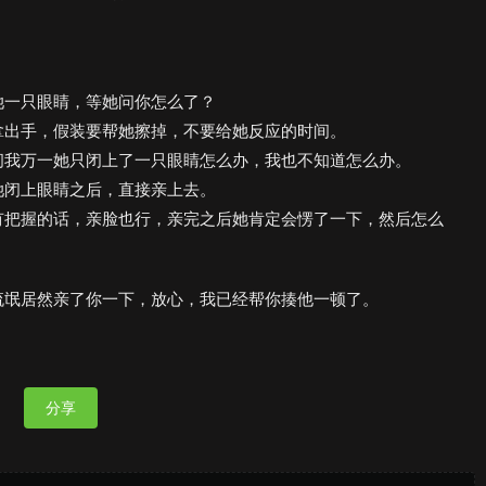
她一只眼睛，等她问你怎么了？
拿出手，假装要帮她擦掉，不要给她反应的时间。
问我万一她只闭上了一只眼睛怎么办，我也不知道怎么办。
她闭上眼睛之后，直接亲上去。
有把握的话，亲脸也行，亲完之后她肯定会愣了一下，然后怎么
流氓居然亲了你一下，放心，我已经帮你揍他一顿了。
分享