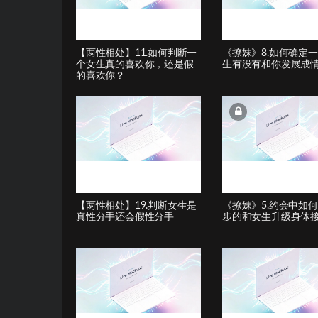
【两性相处】11.如何判断一
《撩妹》8.如何确定
个女生真的喜欢你，还是假
生有没有和你发展成
的喜欢你？
【两性相处】19.判断女生是
《撩妹》5.约会中如
真性分手还会假性分手
步的和女生升级身体