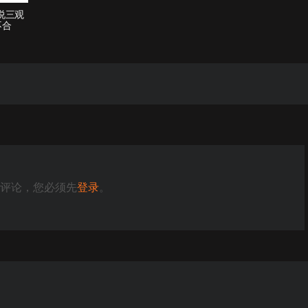
说三观
不合
评论，您必须先
登录
。