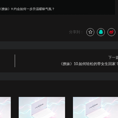
《撩妹》9.约会如何一步升温暧昧气氛？
分享到：
下一
《撩妹》10.如何轻松的带女生回家