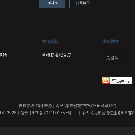
了解本站
资源首页
友情链接
快速搜索
网站
草根易虚拟交易
投稿变现/稿件来源于网民/如有侵犯带带权利证联系我们
2018--2023工信部 鄂ICP备2021001767号-1
中华人民共和国增值业务ICP 鄂A1B