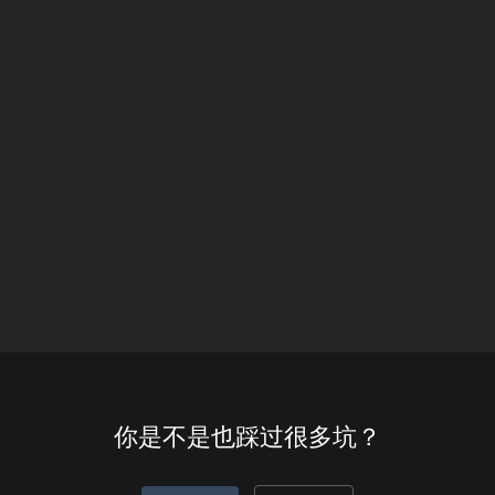
你是不是也踩过很多坑？