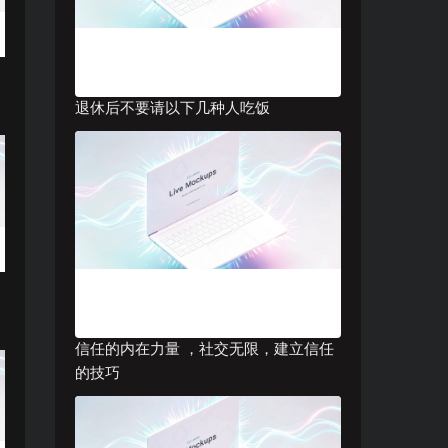
退休后不要请以下几种人吃饭
信任的内在力量 ，社交无限，建立信任
的技巧