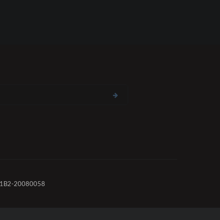
2-20080058