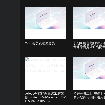
WPS会员及稻壳会员
长期可用音频剪辑软
音乐录音剪辑广告配
Adobe全家桶合集2022直装
多开分身工具 安桌手
版 pr Ae ps Ai Me Au PL DW
多开软件 长期可用免
DN AN Ic BW BR