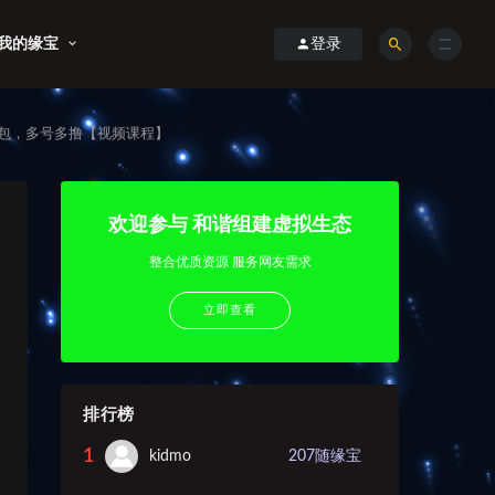
我的缘宝
登录
红包，多号多撸【视频课程】
欢迎参与 和谐组建虚拟生态
整合优质资源 服务网友需求
立即查看
排行榜
1
kidmo
207
随缘宝