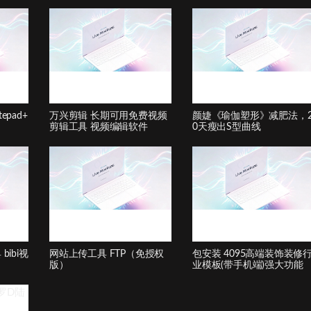
pad+
万兴剪辑 长期可用免费视频
颜婕《瑜伽塑形》减肥法，
剪辑工具 视频编辑软件
0天瘦出S型曲线
ibi视
网站上传工具 FTP（免授权
包安装 4095高端装饰装修
版）
业模板(带手机端)强大功能