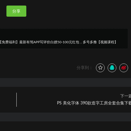
分享
【免费福利】最新有驾APP写评价白嫖50-100元红包，多号多撸【视频课程】
分享到：
下一
PS 美化字体 390款造字工房全套合集下