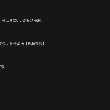
可以撸3次，普遍能撸80
元红包，多号多撸【视频课程】
下载