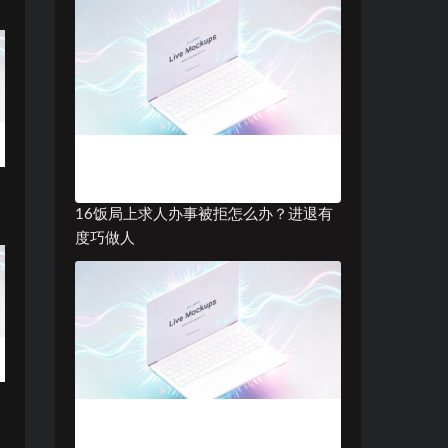
16饭局上求人办事被拒怎么办？进退有
度巧做人