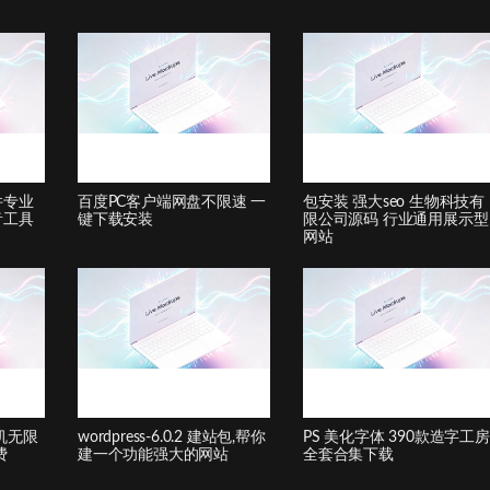
件专业
百度PC客户端网盘不限速 一
包安装 强大seo 生物科技有
音工具
键下载安装
限公司源码 行业通用展示型
网站
机无限
wordpress-6.0.2 建站包,帮你
PS 美化字体 390款造字工房
费
建一个功能强大的网站
全套合集下载