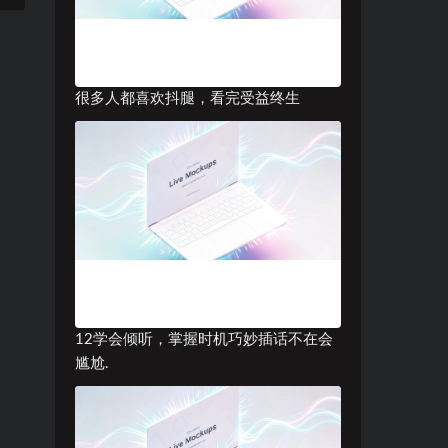
很多人都喜欢抖腿，看完受益终生
12学会倾听，掌握时机巧妙插话不在会
尴尬.