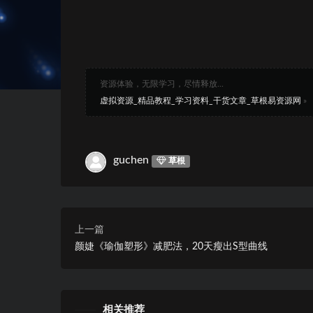
资源体验，无限学习，尽情释放...
虚拟资源_精品教程_学习资料_干货文章_草根易资源网
»
guchen
草根
上一篇
颜婕《瑜伽塑形》减肥法，20天瘦出S型曲线
相关推荐