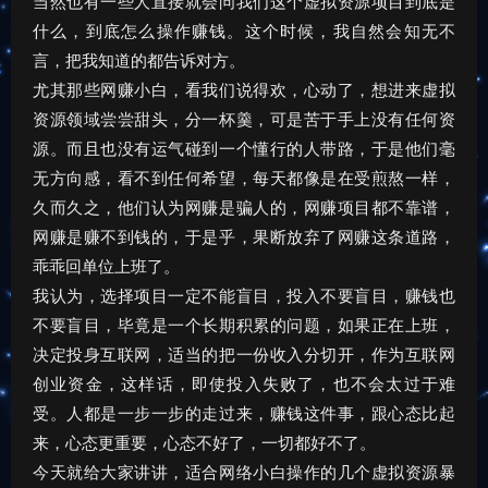
当然也有一些人直接就会问我们这个虚拟资源项目到底是
什么，到底怎么操作赚钱。这个时候，我自然会知无不
言，把我知道的都告诉对方。
尤其那些网赚小白，看我们说得欢，心动了，想进来虚拟
资源领域尝尝甜头，分一杯羹，可是苦于手上没有任何资
源。而且也没有运气碰到一个懂行的人带路，于是他们毫
无方向感，看不到任何希望，每天都像是在受煎熬一样，
久而久之，他们认为网赚是骗人的，网赚项目都不靠谱，
网赚是赚不到钱的，于是乎，果断放弃了网赚这条道路，
乖乖回单位上班了。
我认为，选择项目一定不能盲目，投入不要盲目，赚钱也
不要盲目，毕竟是一个长期积累的问题，如果正在上班，
决定投身互联网，适当的把一份收入分切开，作为互联网
创业资金，这样话，即使投入失败了，也不会太过于难
受。人都是一步一步的走过来，赚钱这件事，跟心态比起
来，心态更重要，心态不好了，一切都好不了。
今天就给大家讲讲，适合网络小白操作的几个虚拟资源暴