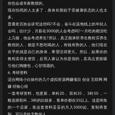
你也会成专家教授的。
现在怕死的人太多了，身体长期处于亚健康状态的人也太
多。
普通老百姓会讲究这些吗?不会，奋斗在温饱线上的年轻人
会吗，估计少，月薪在3000的人会考虑吗?一月吃肉都没吃
上几顿，他会考虑养生?所以，真正能来听养生教程买养生
教程的人，都是不愁吃喝的人，有钱有势的人，他们现在
在乎的就是自己的身体，希望活得更久。所以，如果你的
教程卖得太便宜，反而人家认为你是假的，卖高点更能吸
引他们掏腰包，心甘情愿的。
6. 考研资料
适合网络小白操作的几个虚拟资源网赚项目 创业 互联网 网
赚 经验心得
一套考研资料，包更新，单科20， 双科35， 3科50 ，一
般选择双科，3科的比较多，客单价都在35以上。这是闲鱼
的一个店家，靠这套资料妥妥的月入5000起。复制再复
制，可以卖给无数的人。