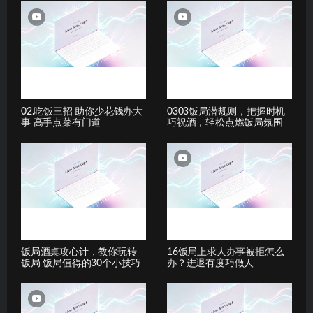
02.吃饭三招 助你少花钱办大
0303饭局潜规则，把握时机
事 高手点菜有门道
巧祝酒，轻松点燃饭局氛围
饭局酒桌攻心计，教你玩转
16饭局上求人办事被拒怎么
饭局 饭局值得的30个小技巧
办？进退有度巧做人