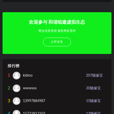
欢迎参与 和谐组建虚拟生态
整合优质资源 服务网友需求
立即查看
排行榜
1
kidmo
207
随缘宝
2
wwwxxx
20
随缘宝
3
13997884987
15
随缘宝
4
15722917102
13
随缘宝