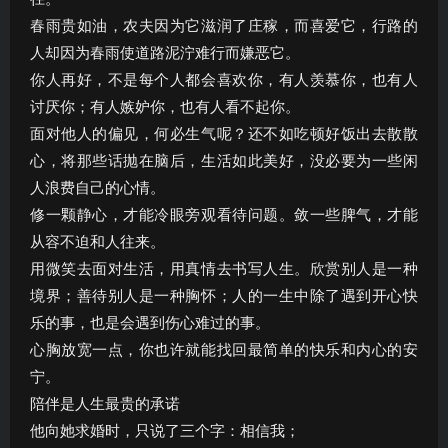
春雨贵如油，农夫因为它滋润了庄稼，而喜爱它，行路的
人却因为春雨使道路泥泞难行而嫌恶它。
你人再好，不是每个人都会喜欢你，有人羡慕你，也有人
讨厌你；有人嫉妒你，也有人看不起你。
面对他人的偏见，何必生气呢？还不如吃顿好饭出去散散
心，将那些话抛在脑后，生活如此美好，没必要为一些闲
人浪费自己的心情。
修一颗静心，才能冷眼旁观看待问题。敛一些脾气，才能
从容不迫和人往来。
用微笑去面对生活，用真情去书写人生。欣赏别人是一种
境界；善待别人是一种胸怀；人的一生中除了遇到开心快
乐的事，也是会遇到伤心难过的事。
心胸放宽一点，你也许就能找回最简单的快乐和内心的安
宁。
陪伴是人生最贵的承诺
他向她求婚时，只说了三个字：相信我；