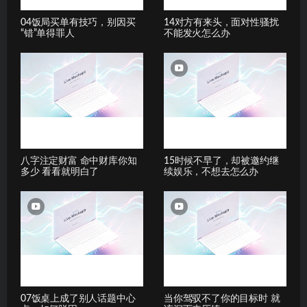
04饭局买单有技巧，别因买
14对方有来头，面对性骚扰
“错”单得罪人
不能发火怎么办
八字注定财富 命中财库你知
15时候不早了，却被邀约继
多少 看看就明白了
续娱乐，不想去怎么办
07饭桌上成了别人话题中心
当你驾驭不了你的目标时 就