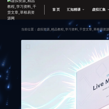
首 页
汇知精课
虚拟汇集
当前位置：
虚拟资源_精品教程_学习资料_干货文章_草根易资