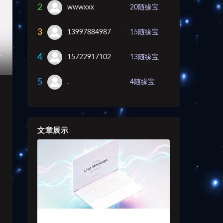
2
wwwxxx
20
随缘宝
3
13997884987
15
随缘宝
4
15722917102
13
随缘宝
5
.
4
随缘宝
文章展示