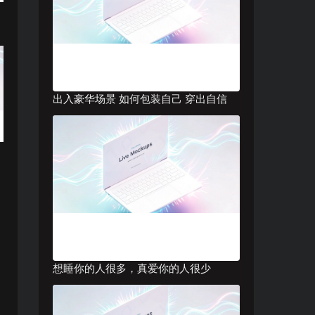
出入豪华场景 如何包装自己 穿出自信
想睡你的人很多，真爱你的人很少