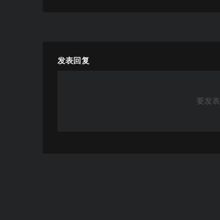
发表回复
要发表