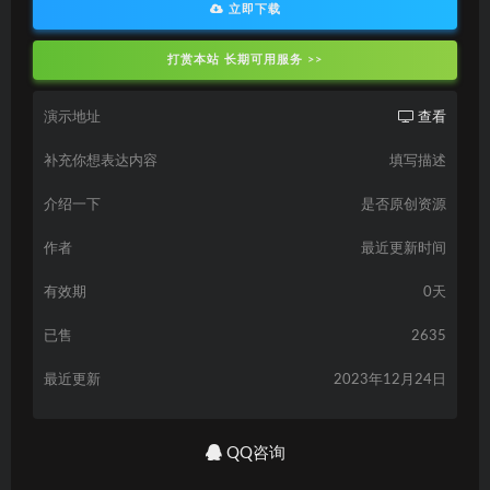
立即下载
打赏本站 长期可用服务 >>
演示地址
查看
补充你想表达内容
填写描述
介绍一下
是否原创资源
作者
最近更新时间
有效期
0天
已售
2635
最近更新
2023年12月24日
QQ咨询