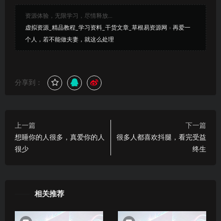
资源体验，无限学习，尽情释放...
虚拟资源_精品教程_学习资料_干货文章_草根易资源网
»
再爱一
个人，若不能做夫妻，就这么处理
分享到：
上一篇
下一篇
想睡你的人很多，真爱你的人
很多人都喜欢抖腿，看完受益
很少
终生
相关推荐