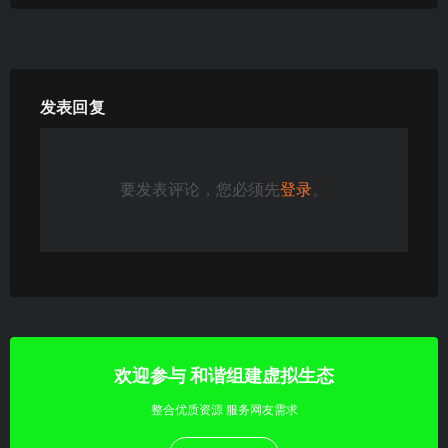
发表回复
要发表评论，您必须先
登录
。
欢迎参与 和谐组建虚拟生态
整合优质资源 服务网友需求