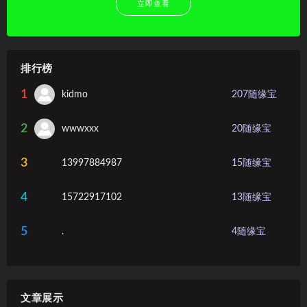
立即查看
排行榜
1
kidmo
207
随缘宝
2
wwwxxx
20
随缘宝
3
13997884987
15
随缘宝
4
15722917102
13
随缘宝
5
.
4
随缘宝
文章展示