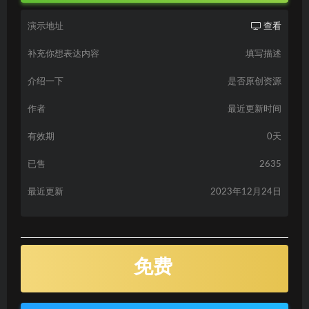
演示地址
查看
补充你想表达内容
填写描述
介绍一下
是否原创资源
作者
最近更新时间
有效期
0天
已售
2635
最近更新
2023年12月24日
免费