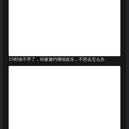
15时候不早了，却被邀约继续娱乐，不想去怎么办