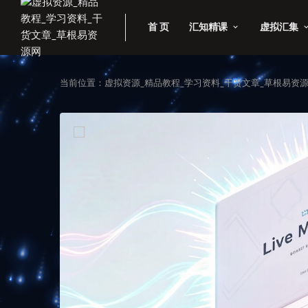
首 页
汇知精课
虚拟汇集
当前位置：
虚拟资源_精品教程_学习资料_干货文章_草根易资