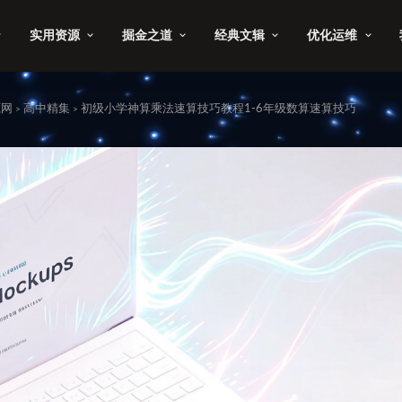
实用资源
掘金之道
经典文辑
优化运维
源网
高中精集
初级小学神算乘法速算技巧教程1-6年级数算速算技巧
>
>