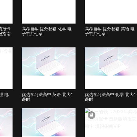
填报卡
高考自学 提分秘籍 化学 电
高考自学 提分秘籍 英语 电
报指南
子书共七章
子书共七章
理 电
优选学习法高中 英语 北大4
优选学习法高中 化学 北大4
课时
课时