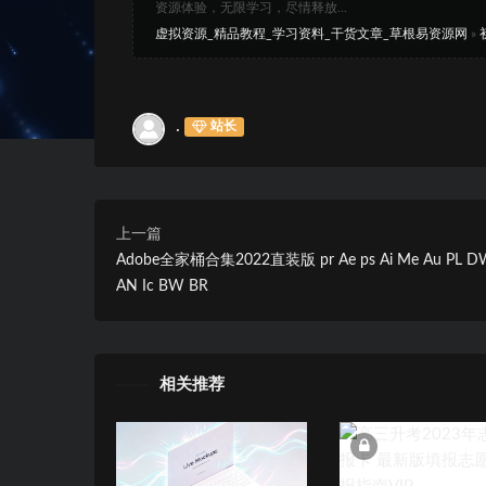
资源体验，无限学习，尽情释放...
虚拟资源_精品教程_学习资料_干货文章_草根易资源网
»
.
站长
上一篇
Adobe全家桶合集2022直装版 pr Ae ps Ai Me Au PL D
AN Ic BW BR
相关推荐