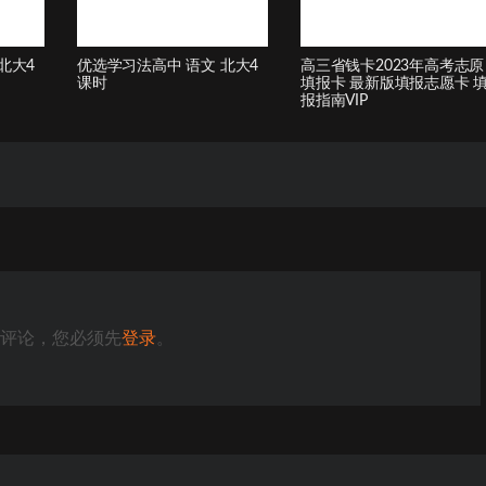
北大4
优选学习法高中 语文 北大4
高三省钱卡2023年高考志原
课时
填报卡 最新版填报志愿卡 
报指南VIP
评论，您必须先
登录
。