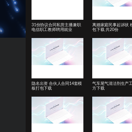
31份协议合同私营主播兼职
离婚家庭民事起诉状 
电信职工教师聘用就业
包下载 共20份
隐名出资 合伙人合同14套模
气车尾气清洁剂生产
板打包下载
方下载