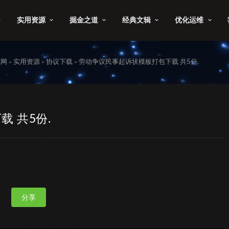
实用资源
掘金之道
经典文辑
优化运维
源网
实用资源
协议下载
劳动争议民事起诉状模板打包下载 共5份.
>
>
>
 共5份.
分享