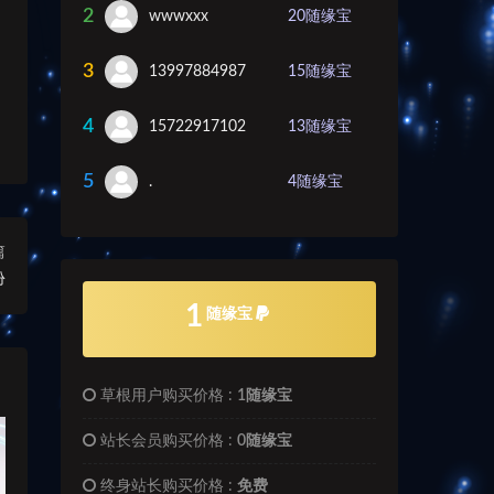
2
wwwxxx
20
随缘宝
3
13997884987
15
随缘宝
4
15722917102
13
随缘宝
5
.
4
随缘宝
篇
份
1
随缘宝
草根用户购买价格 :
1随缘宝
站长会员购买价格 :
0随缘宝
终身站长购买价格 :
免费