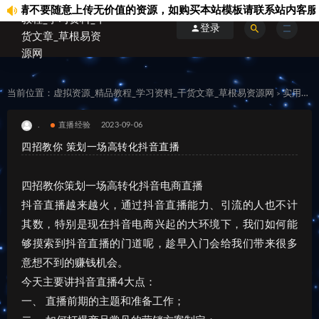
要随意上传无价值的资源，如购买本站模板请联系站内客服...
上
登录
当前位置：
虚拟资源_精品教程_学习资料_干货文章_草根易资源网
实用资源
>
.
直播经验
2023-09-06
四招教你 策划一场高转化抖音直播
四招教你策划一场高转化抖音电商直播
抖音直播越来越火，通过抖音直播能力、引流的人也不计
其数，特别是现在抖音电商兴起的大环境下，我们如何能
够摸索到抖音直播的门道呢，趁早入门会给我们带来很多
意想不到的赚钱机会。
今天主要讲抖音直播4大点：
一、 直播前期的主题和准备工作；