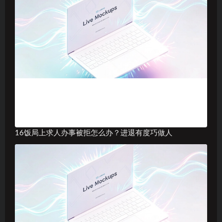
16饭局上求人办事被拒怎么办？进退有度巧做人