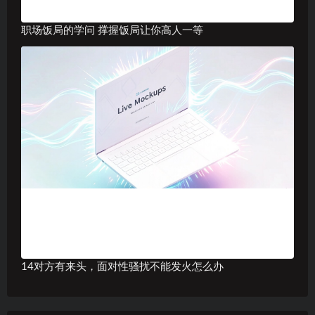
职场饭局的学问 撑握饭局让你高人一等
14对方有来头，面对性骚扰不能发火怎么办