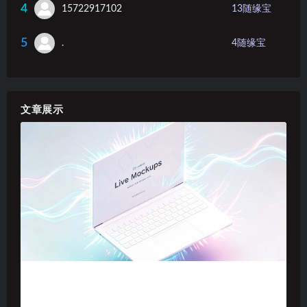
4
15722917102
13
随缘宝
5
.
4
随缘宝
文章展示