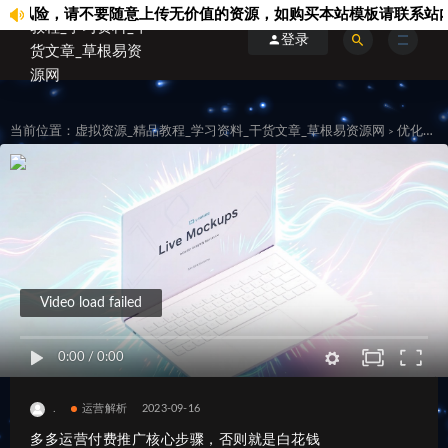
险，请不要随意上传无价值的资源，如购买本站模板请联系站内客服.
登录
当前位置：
虚拟资源_精品教程_学习资料_干货文章_草根易资源网
优化运维
>
Video load failed
0:00
/
0:00
.
运营解析
2023-09-16
多多运营付费推广核心步骤，否则就是白花钱