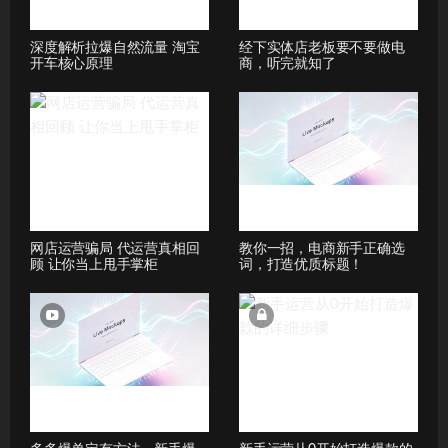
深度解析拉爆自然流量 淘宝
经下实体店老板要不要做电
开车核心原理
商，听完就知了
网店运营骗局 代运营真相回
教你一招，电商新手正确选
顾 让你当上甩手掌柜
词，打造优质标题！