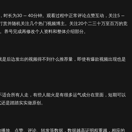
，时长为30 — 40分钟。观看过程中正常评论点赞互动，关注5 —
机打赏并随机关注几个热门视频博主。关注20个二三十万至百万的竞
号。养号完成再修改个人资料和整体介绍部分。
就是后边发出的视频得不到什么推荐量，即使有爆款视频出现也是
不适合所有人走，有些人能火是有很多运气成分在里面，短期可以
式还是踏踏实实做原创。
的播放、点赞、评论、转发等数据，数据越高证明权重越，相应的