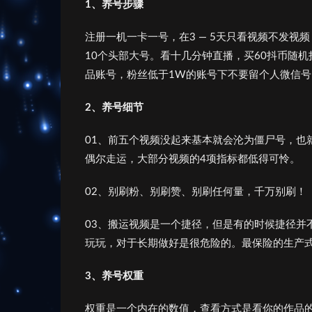
1、
养
号步
骤
注册一机一卡一号，在3 — 5天只看视频不发视频
10个头部大号。看十几分钟直播，买60抖币随
品账号，粉丝低于1W的账号下不要留个人微信
2、
养
号细
节
01、前五个视频没起来基本就会沦为僵尸号，也
偶尔走运，大部分视频的4项指标都低得可怜。
02、别刷粉、别刷赞、别刷任何量，千万别刷！
03、搬运视频是一个捷径，但是有的时候捷径并
玩玩，对于长期做好是很危险的。最保险的生产
3、养号权
重
权重是一个内在的数值，查看方式是看你的作品