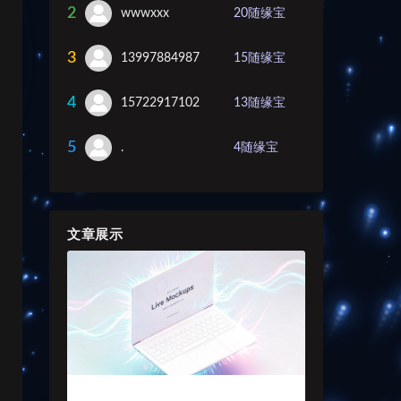
2
wwwxxx
20
随缘宝
3
13997884987
15
随缘宝
4
15722917102
13
随缘宝
5
.
4
随缘宝
文章展示