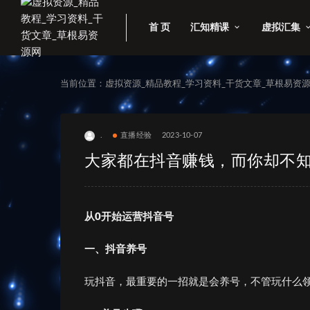
首 页
汇知精课
虚拟汇集
当前位置：
虚拟资源_精品教程_学习资料_干货文章_草根易资
.
直播经验
2023-10-07
大家都在抖音赚钱，而你却不
从0开始运营抖音号
一、抖音养
号
玩抖音，最重要的一招就是会养号，不管玩什么领