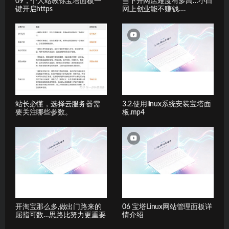
09，个人站教你宝塔面板一
当下开网店难度有多高…小白
键开启https
网上创业能不赚钱….
站长必懂，选择云服务器需
3.2.使用linux系统安装宝塔面
要关注哪些参数。
板.mp4
开淘宝那么多,做出门路来的
06 宝塔Linux网站管理面板详
屈指可数…思路比努力更重要
情介绍