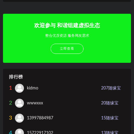
欢迎参与 和谐组建虚拟生态
整合优质资源 服务网友需求
立即查看
排行榜
1
kidmo
207
随缘宝
2
wwwxxx
20
随缘宝
3
13997884987
15
随缘宝
4
15722917102
13
随缘宝