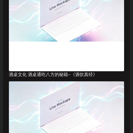
酒桌文化 酒桌通吃八方的秘籍–《酒饮真经》