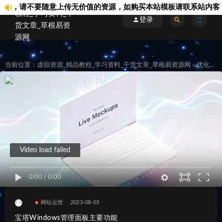
，请不要随意上传无价值的资源，如购买本站模板请联系站内客服..
登录
当前位置：
虚拟资源_精品教程_学习资料_干货文章_草根易资源网
优化运维
>
Video load failed
0:00
/
0:00
.
网站运营
2023-08-03
宝塔Windows管理面板主要功能