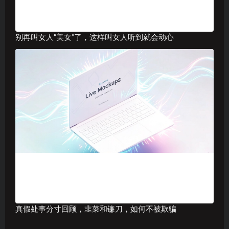
别再叫女人“美女”了，这样叫女人听到就会动心
真假处事分寸回顾，韭菜和镰刀，如何不被欺骗