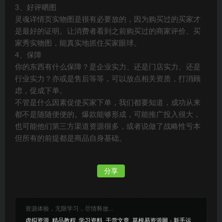
3、好评晒图
灵魂详情页实物图是很有必要放的，因为购买过的买家才
是最好的证明。让消费者看到之前购买过的商家评价、买
家秀实物图，能真实地抓住买家眼球。
4、保障
你的东西有什么保障？是企业实力、还是门店实力、还是
行业实力？亦或是售后等等，可以放点相关资质，打消顾
虑，促成下单。
不管是什么因素促使买家下单，我们都要知道，成功从来
都不是随随便便的。爆款能够形成，可能推广投入很大，
也可能他们第三方渠道资源很多，或者说做了战略性亏本
但所有的前提都是商品自身基础。
分享
资源体验，无限学习，尽情释放...
虚拟资源_精品教程_学习资料_干货文章_草根易资源网
»
新手运