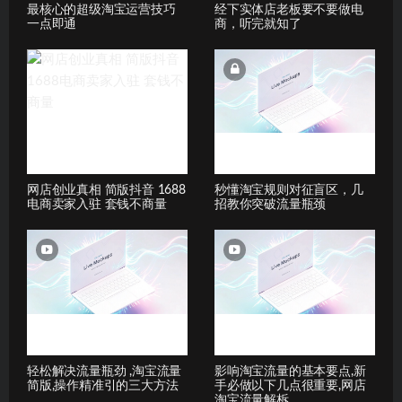
最核心的超级淘宝运营技巧
经下实体店老板要不要做电
一点即通
商，听完就知了
网店创业真相 简版抖音 1688
秒懂淘宝规则对征盲区，几
电商卖家入驻 套钱不商量
招教你突破流量瓶颈
轻松解决流量瓶劲 ,淘宝流量
影响淘宝流量的基本要点,新
简版,操作精准引的三大方法
手必做以下几点很重要,网店
淘宝流量解柝