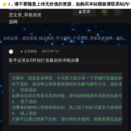
，请不要随意上传无价值的资源，如购买本站模板请联系站内客服..
登录
当前位置：
虚拟资源_精品教程_学习资料_干货文章_草根易资源网
优化运维
>
.
运营解析
2023-09-14
新手运营从0开始打造爆款的详细步骤
大家好，我是多多商家，今天跟大家分享一下店铺打造爆款的基础—
对于选款，相信每位商家都有独特的见解与操作方法，选款决定是
1、 经验选款

如果你在类目有着丰富的经验，那你就能根据市场变化知道今年流
2、 线下选款

消费者的购物心理都很相似的，线上线下的款式要求大致相符，如
3、 线上选款

大家可以通过搜索下拉框、排行榜的关键词，搜索查看竞品的数据