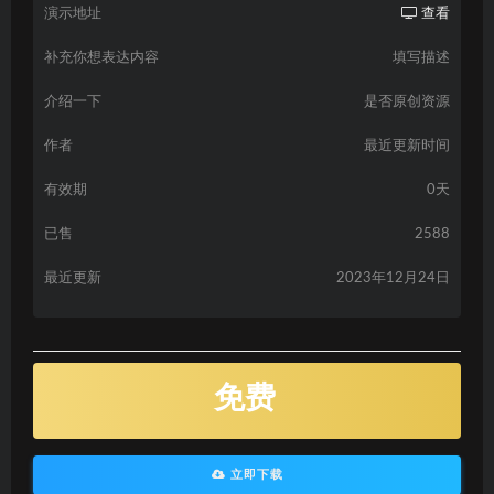
演示地址
查看
补充你想表达内容
填写描述
介绍一下
是否原创资源
作者
最近更新时间
有效期
0天
已售
2588
最近更新
2023年12月24日
免费
立即下载