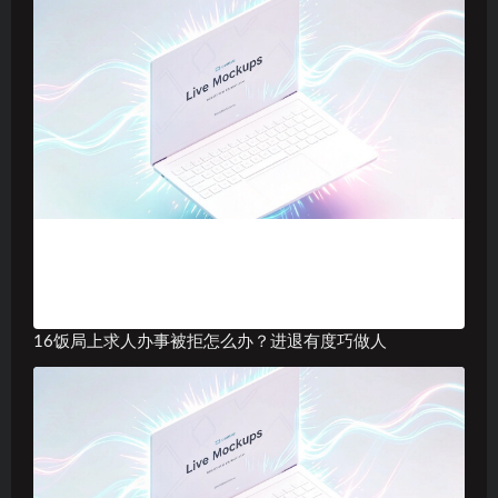
16饭局上求人办事被拒怎么办？进退有度巧做人