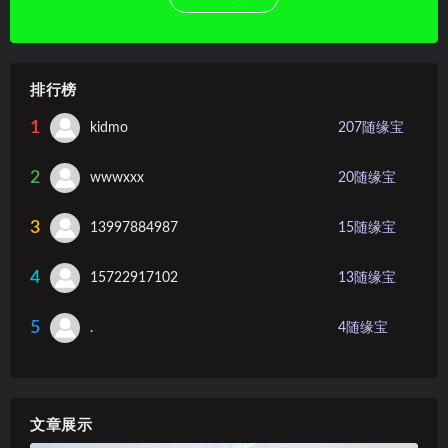
排行榜
1
kidmo
207
随缘宝
2
wwwxxx
20
随缘宝
3
13997884987
15
随缘宝
4
15722917102
13
随缘宝
5
.
4
随缘宝
文章展示