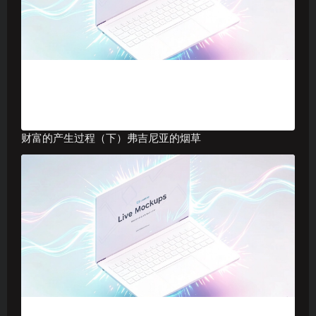
财富的产生过程（下）弗吉尼亚的烟草