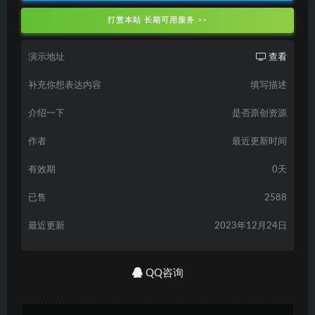
打赏本站 长期可用服务 >>
演示地址
查看
补充你想表达内容
填写描述
介绍一下
是否原创资源
作者
最近更新时间
有效期
0天
已售
2588
最近更新
2023年12月24日
QQ咨询