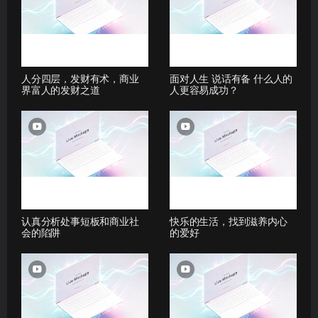
人分四层，发财有术，商业
面对人生 说话有备 什么人的
界富人的发财之道
人更容易成功？
认真分析处事短板和商业社
快乐的生活，找到滋养内心
会的陷阱
的爱好