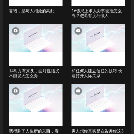
靠谱，是与人相处的高配
16饭局上求人办事被拒怎么
办？进退有度巧做人
14对方有来头，面对性骚扰
和任何人建立信任的技巧 快
不能发火怎么办
速打开人际关系
我得到了人生所的东西，看
男人想你其实是在告诉你这3