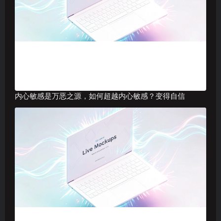
内心敏感是万恶之源，如何超越内心敏感？变得自信