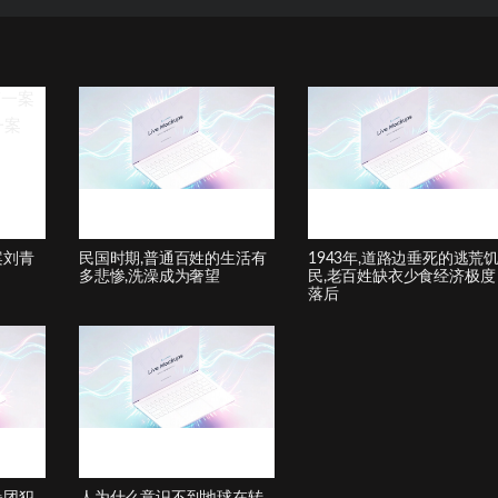
案刘青
民国时期,普通百姓的生活有
1943年,道路边垂死的逃荒
多悲惨,洗澡成为奢望
民,老百姓缺衣少食经济极度
落后
暴团犯
人为什么意识不到地球在转