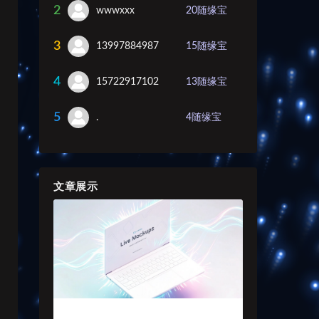
2
wwwxxx
20
随缘宝
3
13997884987
15
随缘宝
4
15722917102
13
随缘宝
5
.
4
随缘宝
文章展示