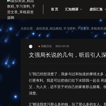
首 页
汇知精课
虚拟汇集
当前位置：
虚拟资源_精品教程_学习资料_干货文章_草根易资
.
回顾历史
2023-10-02
文强局长说的几句，听后引人
1.“我已经想清楚了，我参与过和知道的事情太
们更有利。我是可以把他们拉下水陪我一起去 死
父，为人夫，还不至于对自己的家眷那么狠毒。很
清楚。
2.“都说我贪污那么多的钱，玩了那么多的女人