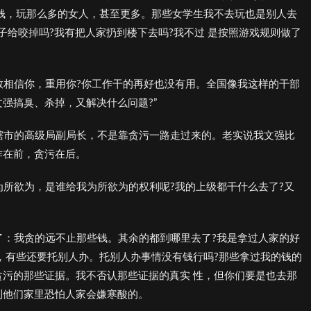
钱，玩那么多的女人，甚至更多。那些女学生我不去玩也是别人去
子给咬掉吗?我有把人家扔到楼下去吗?我不过 是按照游戏规则做了
谁敢相信你，重用你?你工作干的再好也没有用。全国像我这样的干部
强搞臭、杀掉，又解决什么问题?”
直辖市的高级局副局长，不是靠贪污一路走过来的。老实说我文强比
作在前，贪污在后。
为所欲为，是谁给我为所欲为的权利呢?我的上级都干什么去了?又
白了：我贪的远不止那些钱。其余的都到哪里去了?我是拿过人家的好
，有些还要托别人办。托别人办事情没有钱行吗?那些拿过我的钱的
污的那些证据。我不否认那些证据的真实 性，但你们要是也去那
到他们家里恐怕人家会嫌寒酸的。