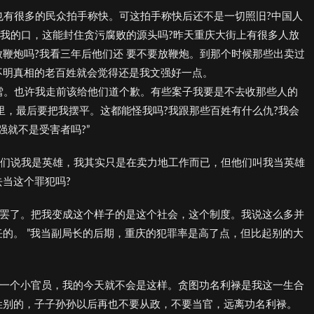
头也有很多的民众拍手称快。可这拍手称快后还不是一切照旧?中国人
了我的口，这能封住贪污腐败的源头吗?昨天重庆大街上有很多人放
鞭炮吗?我看三年后他们还 要不要放鞭炮。到那个时候那些出卖过
不明真相的老百姓就会觉得还是我文强好一点。
昭雪。也许我走前该给他们道个歉。有些案子我要是不去收那些人的
里，最后要把我摆平。这都能怪我吗?我跟那些百姓有什么仇?我会
强就不是受害者吗?”
年他们说我是英雄，我其实只是在卖力地工作而已，但他们叫我当英雄
当这个罪犯吗?
一员罢了。把我变成这个样子的是这个社会，这个制度。我说这么多并
的。 ”我当副局长的后期，重庆的犯罪率是高了点，但比起别的大
心当一个小官员，我的今天就不会是这样。贪图功名利禄是我这一生合
姓别的，子子孙孙以后再也不要从政，不要当官，远离功名利禄。