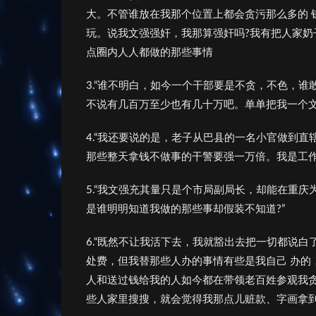
大。不管谁放在我那个位置上都会贪污那么多的 
玩。说我文强强奸，我那算强奸吗?我有把人家奶
点圈内人人都做的那些事情
3.“谁不明白，如今一个干部要是不贪，不色，
不说有几百万至少也有几十万吧。单单把我一个文
4.“我还要说的是，老子从巴县的一名小官做到
那些整天拿钱不做事的干警要强一万倍。我是工
5.“我文强充其量只是个市局副局长，却能在重庆
是谁明明知道我做的那些事却假装不知道?”
6.“既然不让我活下去，我就豁出去把一切都说
处费，但我替那些人办的事情有些是我自己 办的
人和送过钱给我的人如今都在带领老百姓参观我贪
些人家里搜搜，就会觉得我那点儿赃款、字画拿