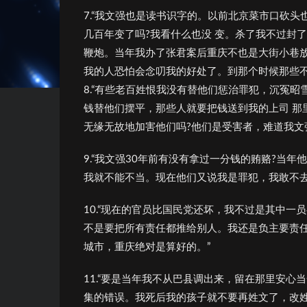
7.“我文强也是读书识字的。以前北京菜市口砍
几百年变了吗?我看什么也没 变。杀了我不过封
鞭炮。当年我办了张君案后重庆不也是大街小巷放
我的人恐怕会念叨我的好处了。到那个时候那些
8.“有些老百姓恨我没有替他们惩治罪犯，沉冤
钱替他们摆平，那些人就要把钱送到我的上司 那
无缘无故地加害他们吗?他们是受害者，难道我文
9.“我文强30年前有没有拿过一分钱的贿赂?当
我就不能不当。现在他们又说我是罪犯，我敢不去
10.“现在的官员比国民党还坏，我不过是其中
不是要把所有责任都推给别人。我还是负主要责任
城市，重庆绝对是算好的。”
11.“要是当年我不从巴县调出来，留在那里安
集的错误。我死后我的孩子就不要再姓文了，改