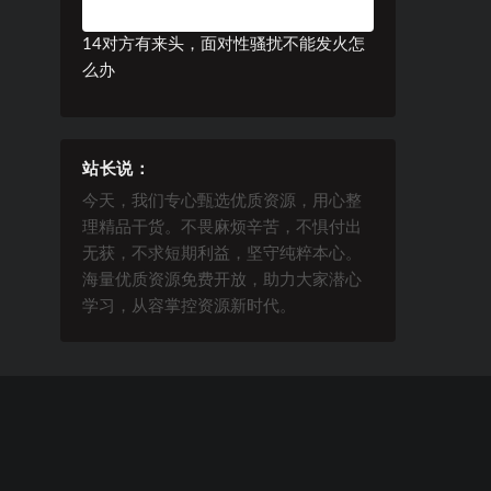
14对方有来头，面对性骚扰不能发火怎
么办
站长说：
今天，我们专心甄选优质资源，用心整
理精品干货。不畏麻烦辛苦，不惧付出
无获，不求短期利益，坚守纯粹本心。
海量优质资源免费开放，助力大家潜心
学习，从容掌控资源新时代。