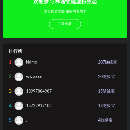
欢迎参与 和谐组建虚拟生态
整合优质资源 服务网友需求
立即查看
排行榜
1
kidmo
207
随缘宝
2
wwwxxx
20
随缘宝
3
13997884987
15
随缘宝
4
15722917102
13
随缘宝
5
.
4
随缘宝