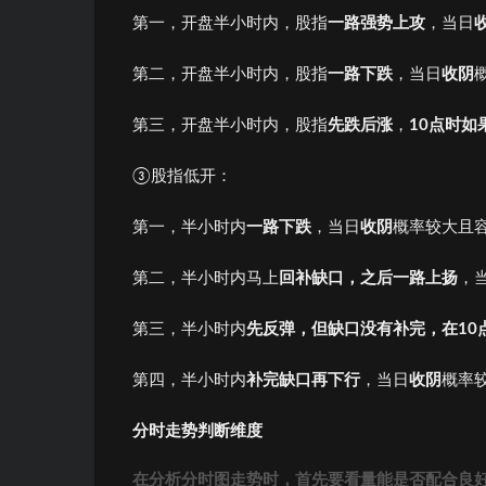
第一，开盘半小时内，股指
一路强势上攻
，当日
第二，开盘半小时内，股指
一路下跌
，当日
收阴
第三，开盘半小时内，股指
先跌后涨
，
10点时如
③股指低开：
第一，半小时内
一路下跌
，当日
收阴
概率较大且
第二，半小时内马上
回补缺口，之后一路上扬
，
第三，半小时内
先反弹，但缺口没有补完，在10
第四，半小时内
补完缺口再下行
，当日
收阴
概率
分时走势判断维度
在分析分时图走势时，首先要看量能是否配合良