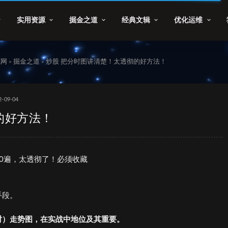
实用资源
掘金之道
经典文辑
优化运维
源网
掘金之道
炒股 把分时图讲清楚！太透彻的好方法！
>
>
2-09-04
的好方法！
0遍，太透彻了！必须收藏
手段。
时）走势图，在实战中地位及其重要。