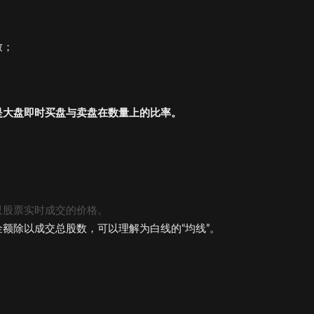
致；
。
是大盘即时买盘与卖盘在数量上的比率。
只股票实时成交的价格。
额除以成交总股数，可以理解为白线的“均线”。