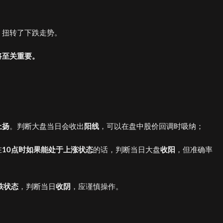
，扭转了下跌走势。
将至关重要。
。
上扬
。判断大盘当日会收出
阳线
，可以在盘中股价回调时吸纳；
在
10点时如果能处于上涨状态
的话，判断当日大盘
收阳
，但准确率
跌状态
，判断当日
收阴
，应谨慎操作。