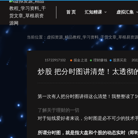
首 页
汇知精课
虚拟汇集
当前位置：
虚拟资源_精品教程_学习资料_干货文章_草根易资
15722917102
掘金之道
理财赚钱
股票买卖
202
炒股 把分时图讲清楚！太透彻
第一次有人把分时图讲得这么清楚！我整整读了1
了解关于理财的一切
对于短线爱好者来说，分时图是必不可少的技术
所谓分时图，就是指大盘和个股的动态实时（即