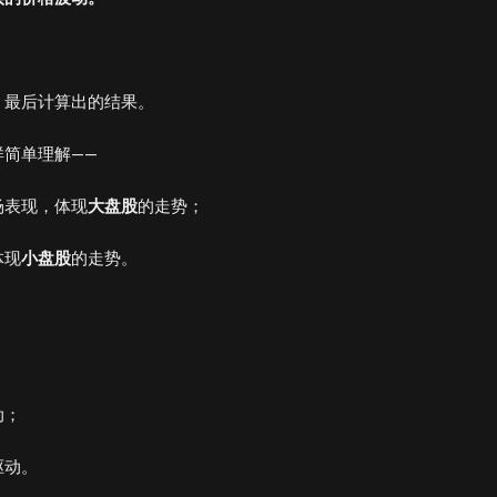
，最后计算出的结果。
简单理解——
场表现，体现
大盘股
的走势；
体现
小盘股
的走势。
动；
驱动。