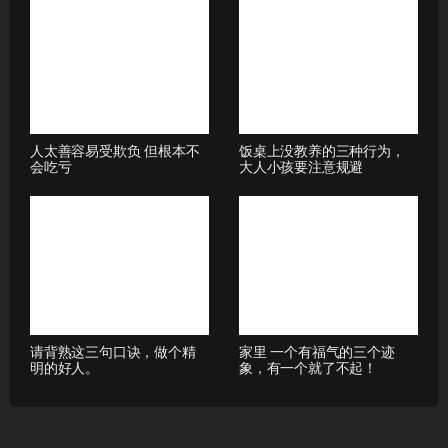
人太善容易受欺负 但根本不
饭桌上没教养的三种行为，
会吃亏
大人小孩要注意规避
请背熟这三句口诀，做个精
家里 一个有福气的三个迹
明的好人。
象，有一个就了不起！