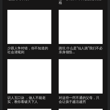
格
少跟人争对错，你不知道的
跳坑 什么是“仙人跳”我们不必
社会潜规则
亲身领悟…
识人五口诀 ，做人不能老
对这些一窍不通的父母，只
实，教你看破天下人
会让孩子越活越穷