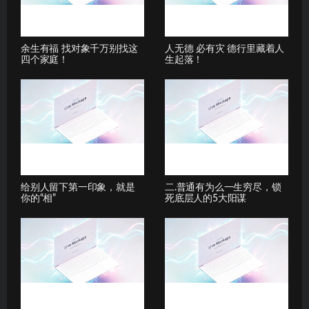
余生有福 找对象千万别找这
人无德 必有灾 德行里藏着人
四个家庭！
生起落！
给别人留下第一印象，就是
二.普通有为么一生穷尽，锁
你的“相”
死底层人的5大阳谋