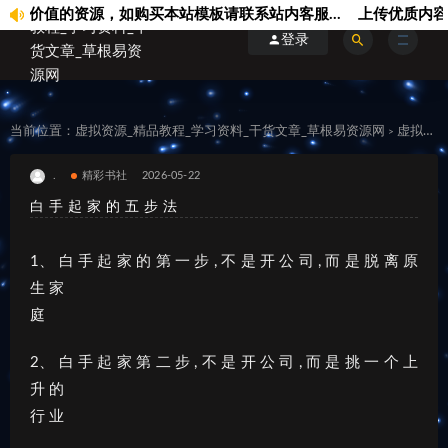
价值的资源，如购买本站模板请联系站内客服...
上传优质内容可
登录
当前位置：
虚拟资源_精品教程_学习资料_干货文章_草根易资源网
虚拟资料
>
.
精彩书社
2026-05-22
白 手 起 家 的 五 步 法
1、 白 手 起 家 的 第 一 步 , 不 是 开 公 司 , 而 是 脱 离 原
生 家
庭
2、 白 手 起 家 第 二 步 , 不 是 开 公 司 , 而 是 挑 一 个 上
升 的
行 业