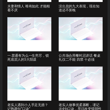
夫妻和情人 唯有如此 才能相
没出息的九大表现，现在知
看不厌
道还不算晚
一.普通有为么一生穷尽，锁
公共场合用餐时忌讲话 餐桌
死底层人的5大阳谋
礼仪二不能 四禁 十必须
老实人遇到小人手足无措？
老实人做事优柔寡断，谨记
记熟两句“口诀”
这4句口诀，早日改变懦弱性