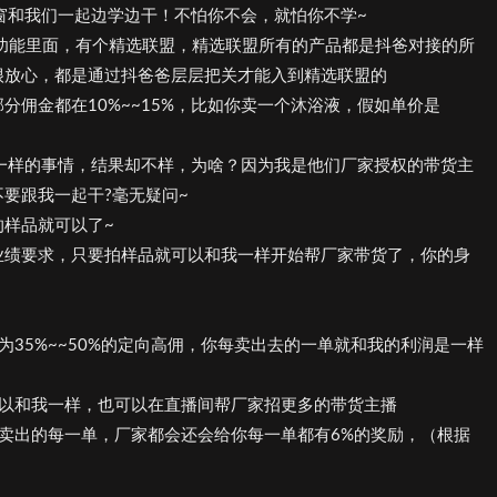
橱窗和我们一起边学边干！不怕你不会，就怕你不学~
享功能里面，有个精选联盟，精选联盟所有的产品都是抖爸对接的所
很放心，都是通过抖爸爸层层把关才能入到精选联盟的
分佣金都在10%~~15%，比如你卖一个沐浴液，假如单价是
一样的事情，结果却不样，为啥？因为我是他们厂家授权的带货主
要跟我一起干?毫无疑问~
样品就可以了~
业绩要求，只要拍样品就可以和我一样开始帮厂家带货了，你的身
35%~~50%的定向高佣，你每卖出去的一单就和我的利润是一样
可以和我一样，也可以在直播间帮厂家招更多的带货主播
卖出的每一单，厂家都会还会给你每一单都有6%的奖励，（根据