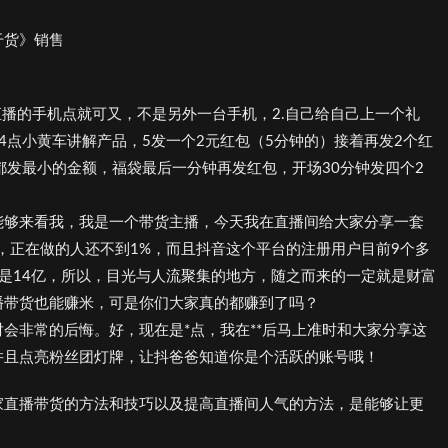
干货》销售
直播的手机点就可又，不是另外一台手机，2.自己给自己上一个礼
4点小黄车讲解产品，5发一个2元红包（5分钟的）接着再发2个红
都发最小的金额，福袋最后一分钟再发红包，开场30分钟发四个2
能够来看我，我是一个带货主播，今天我在直播间给大家分享一套
，正在做的人还不到1%，而且抖音这个平台的注册用户目前9个多
是14亿，所以，目光与人流聚集的地方，随之而来的一定就是财富
播带货也能赚米，可是你们大家真的都赚到了吗？
会非常的后悔。好，现在是*点，我在**后马上准时和大家分享这
并且点亮粉丝团灯牌，让抖爸爸知道你是个活跃的账号哦！
家直播带货的方法和技巧以及提高直播间人气的方法，是能够让更