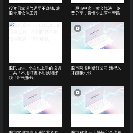
投资只靠运气迟早不赚钱, 炒
！股市中这一黄金战法，免
股常用软件工具
费分享，看懂少走两年弯路
股民自学…小白也上手的投资
股市两招判断好公司 活得久
工具！不用盯盘不用预测涨
才能赚到钱
跌！轻松赚钱
股市常用方言叫法简术及专
股市秘籍 一万块搞定全球资