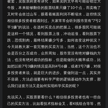
被套，卖股票则更有讲究，如果卖的太早有可能会错过大
牛股，本来能够翻倍的股票结果只赚了10个点，而卖晚了
又时常会坐过山车，眼看着账面利润不断缩水，这些情况
相信很多投资者都遇到过。大家常常会听到股市里有“7亏2
平1赚”的说法，在选时买卖点的把握上，很多股民可能就
是这样一个情况，看到股票上涨，冲动追涨，看到股票下
跌，恐慌割肉，最终结果赚少亏多，如何改变这种状况？
今天就教大家一套完整的买卖方法，当然，这个方法也不
会是百分之百成功，众所周知，股市里没有绝对赚钱的方
法，也没有绝对成功的指标，但是能做到大概率成功，比
如把以前7亏3赚的情况提高到4亏6赚，或者3亏7赚，对很
多投资者来说，就是巨大的进步。要做到这一点，其实并
不容易，方法必须要有科学严密的逻辑基础作为支撑，那
么我们这套方法又是如何实现科学买卖的呢？
先说买入，买股票要看什么？相信很多投资者也有一些自
己的买卖方法，比如看技术指标金叉，看K线组合等等，然