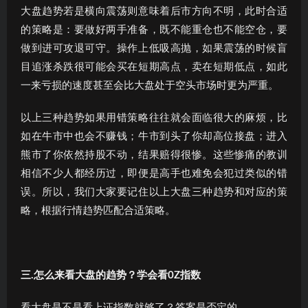
大盘趋势若是横向震荡则意味着后市方向不明，此时合适
的策略是：要做好两手准备，既不能重仓也不能空仓，要
做到进可攻退可守。操作上低吸高抛，如果震荡的时候盲
目追涨杀跌很可能会买在短期高点，卖在短期低点，如此
一来亏损的速度甚至会比大盘处于空头市场时更为严重。
以上三种趋势如果用错策略往往就会面临很大的麻烦，比
如在牛市中也会不赚钱；牛市到头了你却高位接盘；进入
熊市了你依然持股不动，结果赔得很惨。这些惨痛的教训
相信不少人都经历过，即便是高手也难免会犯过类似的错
误。所以，我们大家要记住以上大盘三种趋势和对应的策
略，根据行情趋势匹配合适策略。
三.
怎么来看大盘的趋势？学会看
0Z
指数
看大盘是不是看上证指数就够了？答案是否定的。