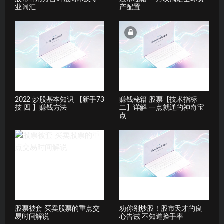
业词汇
产配置
2022 炒股基本知识 【新手73
赚钱秘籍 股票【技术指标
技 四 】赚钱方法
二】详解 一点就通的神奇宝
点
股票被套 买卖股票的重点交
劝你别炒股！股市天才的良
易时间解说
心告诫 不知道换手率