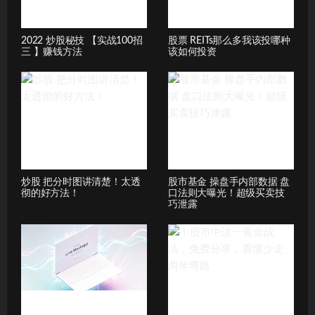
2022 炒股秘技 【实战100招
股票 REITs那么多我该投哪种
三 】赚钱方法
该如何投资
炒股 把分时图讲清楚！太透
股市基金 操盘手内部数据 盘
彻的好方法！
口法则大曝光！超级买卖技
巧泄露