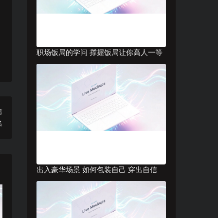
职场饭局的学问 撑握饭局让你高人一等
篇
名
出入豪华场景 如何包装自己 穿出自信