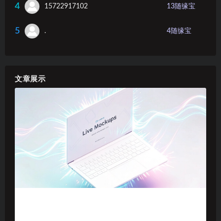
4
15722917102
13
随缘宝
5
.
4
随缘宝
文章展示