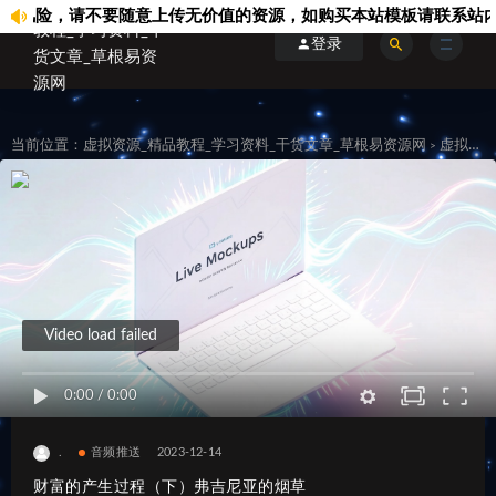
险，请不要随意上传无价值的资源，如购买本站模板请联系站内客服..
登录
当前位置：
虚拟资源_精品教程_学习资料_干货文章_草根易资源网
虚拟资料
>
Video load failed
0:00
/
0:00
.
音频推送
2023-12-14
财富的产生过程（下）弗吉尼亚的烟草