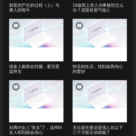
财富的产生的过程（上）马
16饭局上求人办事被拒怎么
赛人的母牛
办？进退有度巧做人
很多人都喜欢抖腿，看完受
快乐的生活，找到滋养内心
益终生
的爱好
别再叫女人“美女”了，这样叫
无论是夫妻还是情人在以下
女人听到就会动心
三个方面主动就输了