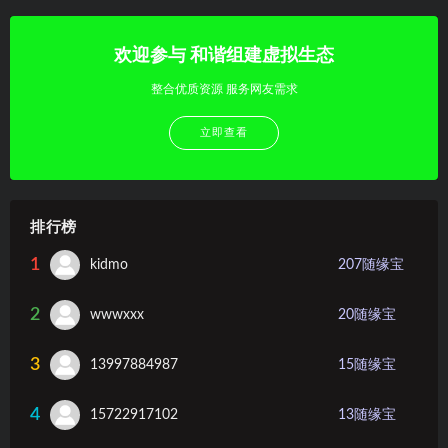
欢迎参与 和谐组建虚拟生态
整合优质资源 服务网友需求
立即查看
排行榜
1
kidmo
207
随缘宝
2
wwwxxx
20
随缘宝
3
13997884987
15
随缘宝
4
15722917102
13
随缘宝