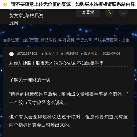
不要随意上传无价值的资源，如购买本站模板请联系站内客服...
登录
当前位置：
虚拟资源_精品教程_学习资料_干货文章_草根易资源网
掘金之道
>
15722917102
掘金之道
理财赚钱
股票买卖
2022-09-04
劝你别炒股！股市天才的良心告诫 不知道换手率
了解关于理财的一切
“所有的指标都是马后炮，唯独成交量和换手率是个例外！”
一个股市天才曾经这么说道。
也许有人会觉得这种说法过于绝对，但是你要知道只有这
两个指标是真金白银堆出来的。