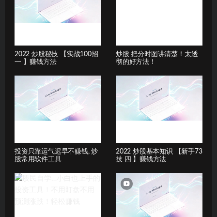
2022 炒股秘技 【实战100招
炒股 把分时图讲清楚！太透
一 】赚钱方法
彻的好方法！
投资只靠运气迟早不赚钱, 炒
2022 炒股基本知识 【新手73
股常用软件工具
技 四 】赚钱方法