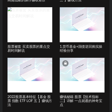
高抛低吸的操作赚取差价
三 】赚钱方法
股票被套 买卖股票的重点交
1.货币基金+国债逆回购实操
易时间解说
经验分享
2022股票基本特征【基金 股
赚钱秘籍 股票【技术指标
票 指数 ETF LOF 五 】赚钱方
二】详解 一点就通的神奇宝
法
点