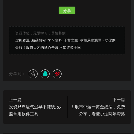
分享
资源体验，无限学习，尽情释放...
虚拟资源_精品教程_学习资料_干货文章_草根易资源网
»
劝你别
炒股！股市天才的良心告诫 不知道换手率
分享到：
上一篇
下一篇
投资只靠运气迟早不赚钱, 炒
！股市中这一黄金战法，免费
股常用软件工具
分享，看懂少走两年弯路