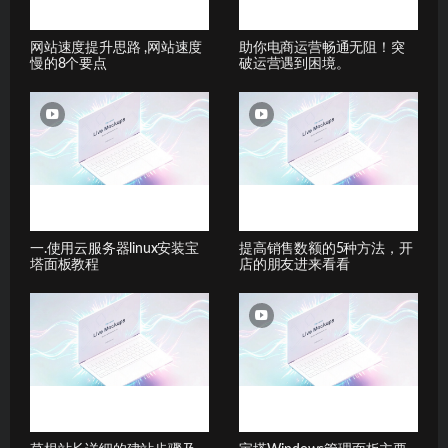
网站速度提升思路 ,网站速度
助你电商运营畅通无阻！突
慢的8个要点
破运营遇到困境。
一.使用云服务器linux安装宝
提高销售数额的5种方法，开
塔面板教程
店的朋友进来看看