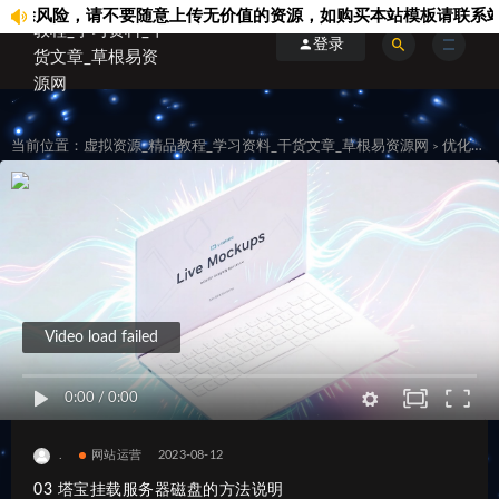
险，请不要随意上传无价值的资源，如购买本站模板请联系站内客服.
登录
当前位置：
虚拟资源_精品教程_学习资料_干货文章_草根易资源网
优化运维
>
Video load failed
0:00
/
0:00
.
网站运营
2023-08-12
03 塔宝挂载服务器磁盘的方法说明