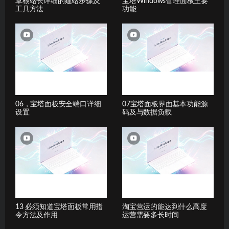
草根站长详细的建站步骤及
宝塔Windows管理面板主要
工具方法
功能
06，宝塔面板安全端口详细
07宝塔面板界面基本功能源
设置
码及与数据负载
13 必须知道宝塔面板常用指
淘宝营运的能达到什么高度
令方法及作用
运营需要多长时间