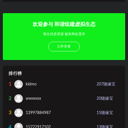
欢迎参与 和谐组建虚拟生态
整合优质资源 服务网友需求
立即查看
排行榜
1
kidmo
207
随缘宝
2
wwwxxx
20
随缘宝
3
13997884987
15
随缘宝
4
15722917102
13
随缘宝