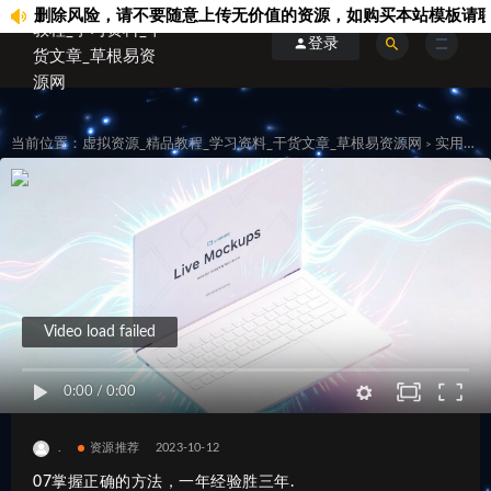
删除风险，请不要随意上传无价值的资源，如购买本站模板请联系站内客
登录
当前位置：
虚拟资源_精品教程_学习资料_干货文章_草根易资源网
实用资源
>
Video load failed
0:00
/
0:00
.
资源推荐
2023-10-12
07掌握正确的方法，一年经验胜三年.