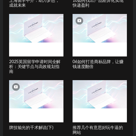
上海留学中介：助力梦想，
10如何找出产品差异化实现
成就未来
快递盈利
2025英国留学申请时间全解
06如何打造商标品牌，让赚
析：关键节点与高效规划指
钱速度翻倍
南
牌技输光的千术解说(下)
推荐几个有意思好玩牛逼的
网站