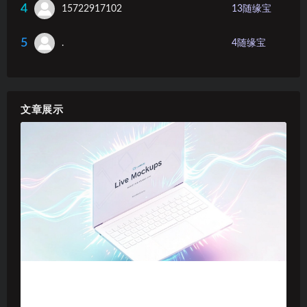
4
15722917102
13
随缘宝
5
.
4
随缘宝
文章展示