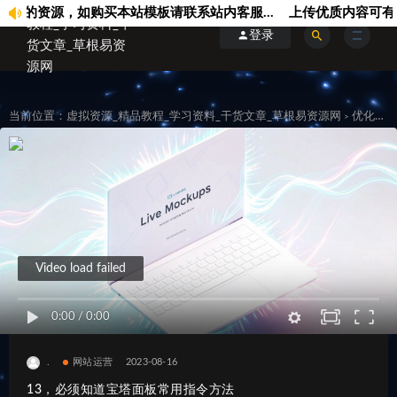
资源，如购买本站模板请联系站内客服...
上传优质内容可有效规避
登录
当前位置：
虚拟资源_精品教程_学习资料_干货文章_草根易资源网
优化运维
>
Video load failed
0:00
/
0:00
.
网站运营
2023-08-16
13，必须知道宝塔面板常用指令方法