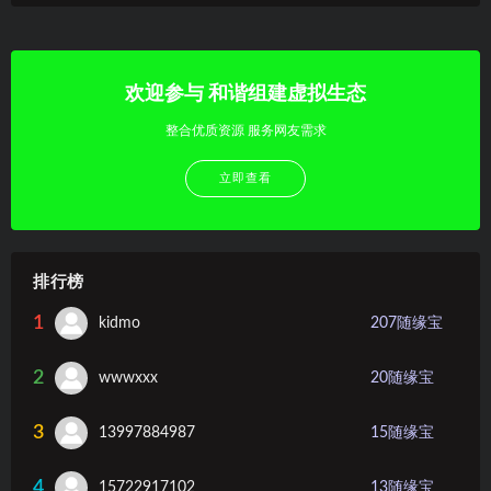
欢迎参与 和谐组建虚拟生态
整合优质资源 服务网友需求
立即查看
排行榜
1
kidmo
207
随缘宝
2
wwwxxx
20
随缘宝
3
13997884987
15
随缘宝
4
15722917102
13
随缘宝