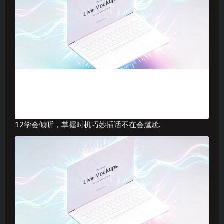
12学会倾听，掌握时机巧妙插话不在会尴尬.