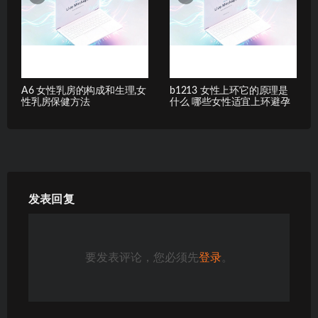
A6 女性乳房的构成和生理,女
b1213 女性上环它的原理是
性乳房保健方法
什么 哪些女性适宜上环避孕
发表回复
要发表评论，您必须先
登录
。