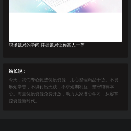
职场饭局的学问 撑握饭局让你高人一等
站长说：
今天，我们专心甄选优质资源，用心整理精品干货。不畏
麻烦辛苦，不惧付出无获，不求短期利益，坚守纯粹本
心。海量优质资源免费开放，助力大家潜心学习，从容掌
控资源新时代。