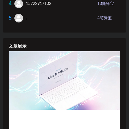
4
15722917102
13
随缘宝
5
.
4
随缘宝
文章展示