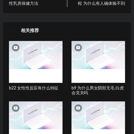
性乳房保健方法
程 为什么有人确体验不到
相关推荐
b22 女性性反应有什么特征
b9 为什么男女阴部无毛 白虎
会克夫吗