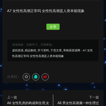
A7 女性性高潮正常吗 女性性高潮是人类本能现象
分享
资源体验，无限学习，尽情释放...
虚拟资源_精品教程_学习资料_干货文章_草根易资源网
»
A7 女性
性高潮正常吗 女性性高潮是人类本能现象
分享到：
上一篇
下一篇
A6 女性乳房的构成和生理,女
A8 男女性高潮属一种生理过