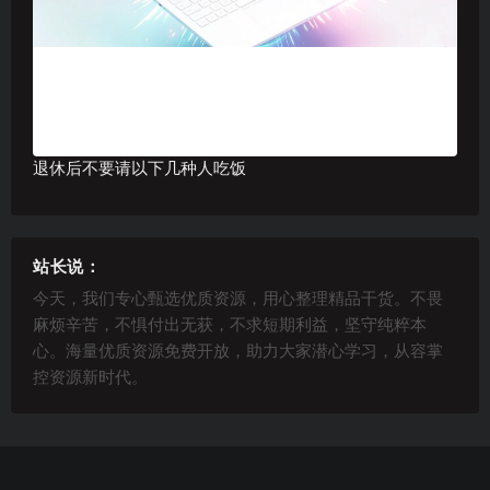
退休后不要请以下几种人吃饭
站长说：
今天，我们专心甄选优质资源，用心整理精品干货。不畏
麻烦辛苦，不惧付出无获，不求短期利益，坚守纯粹本
心。海量优质资源免费开放，助力大家潜心学习，从容掌
控资源新时代。