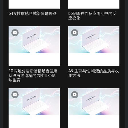
b4女性敏感区域部位是哪些
b5阴蒂在性反应周期中的反
应变化
10.两地分居后遗精是否健康
A9 生育与性 精液的品质与收
从没有过遗精的男性量否影
集方法
响生育