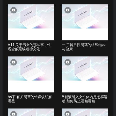
A11 关于男女的那些事，性
一.了解男性阴茎的组织结构
观念的延续道德文化
与健康
b6下 有关阴蒂的错误认识有
9.精液射入女性体内是怎样运
哪些
动 如何防止遗精滑精