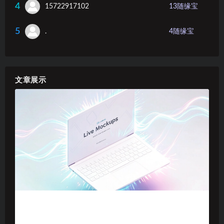
4
15722917102
13
随缘宝
5
.
4
随缘宝
文章展示