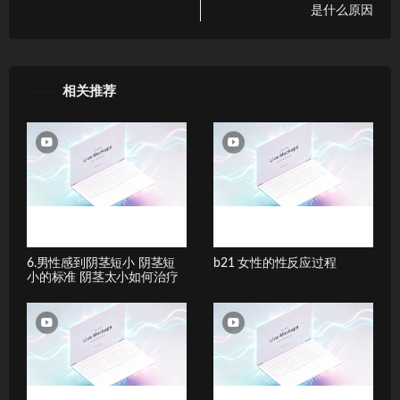
是什么原因
相关推荐
6.男性感到阴茎短小 阴茎短
b21 女性的性反应过程
小的标准 阴茎太小如何治疗