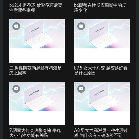
b1214 避孕环 放避孕环后要
b6阴蒂在性反应周期中的反
注意哪些事项
应变化
三.男性阴茎勃起就有精液是
b7.5 女大十八变 越变越好看
怎么回事
是什么原因
7.阴囊为何会热胀冷缩 睾丸
A8 男女性高潮属一种生理过
大小与性功能有关吗
程 为什么有人确体验不到