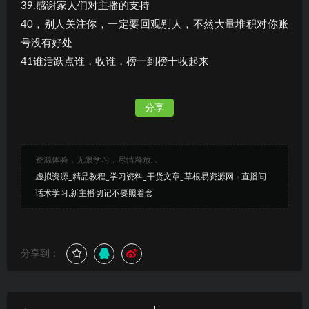
39.感谢家人们对主播的支持
40，别人关注你，一定要回观别人，不然大量堆积对你账
号没有好处
41谁活跃点谁，收谁，榜一到榜十收起来
分享
资源体验，无限学习，尽情释放...
虚拟资源_精品教程_学习资料_干货文章_草根易资源网
»
直播间
话术学习,新主播切记不要照着念
分享到：